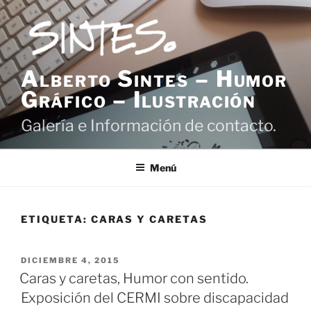
Saltar
al
contenido
Alberto Sintes – Humor
Gráfico – Ilustración
Galería e Información de contacto.
Menú
ETIQUETA:
CARAS Y CARETAS
PUBLICADO
DICIEMBRE 4, 2015
EL
Caras y caretas, Humor con sentido.
Exposición del CERMI sobre discapacidad