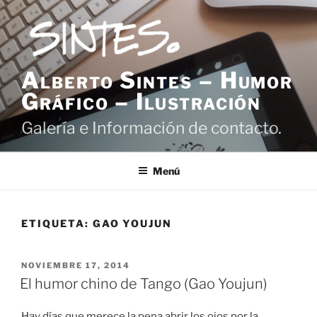
Saltar
al
contenido
Alberto Sintes – Humor
Gráfico – Ilustración
Galería e Información de contacto.
Menú
ETIQUETA:
GAO YOUJUN
PUBLICADO
NOVIEMBRE 17, 2014
EL
El humor chino de Tango (Gao Youjun)
Hay días que merece la pena abrir los ojos por la