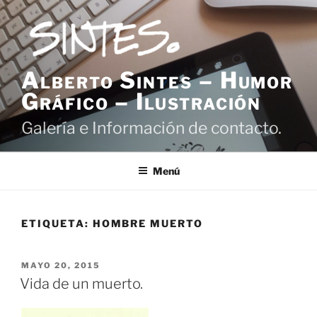
Saltar
al
contenido
Alberto Sintes – Humor
Gráfico – Ilustración
Galería e Información de contacto.
Menú
ETIQUETA:
HOMBRE MUERTO
PUBLICADO
MAYO 20, 2015
EL
Vida de un muerto.