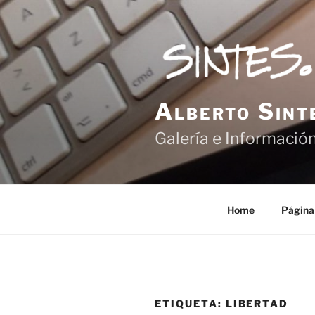
Saltar
al
contenido
Alberto Sint
Galería e Información
Home
Página
ETIQUETA:
LIBERTAD