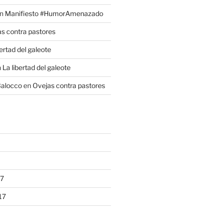
n
Manifiesto #HumorAmenazado
s contra pastores
bertad del galeote
n
La libertad del galeote
Balocco
en
Ovejas contra pastores
17
17