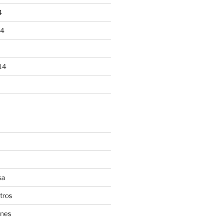
4
14
14
sa
tros
nes