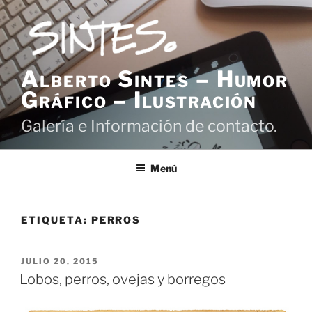
Saltar
al
contenido
Alberto Sintes – Humor
Gráfico – Ilustración
Galería e Información de contacto.
Menú
ETIQUETA:
PERROS
PUBLICADO
JULIO 20, 2015
EL
Lobos, perros, ovejas y borregos